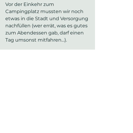
Vor der Einkehr zum 
Campingplatz mussten wir noch 
etwas in die Stadt und Versorgung 
nachfüllen (wer errät, was es gutes 
zum Abendessen gab, darf einen 
Tag umsonst mitfahren…).
Und am Abend kam die Sonne 
wieder durch die Wolken - wir sind 
gespannt, wie die nächsten Tage 