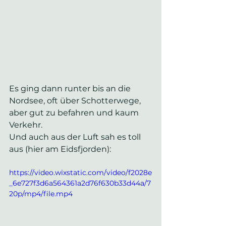
Es ging dann runter bis an die 
Nordsee, oft über Schotterwege, 
aber gut zu befahren und kaum 
Verkehr.
Und auch aus der Luft sah es toll 
aus (hier am Eidsfjorden):
https://video.wixstatic.com/video/f2028e
_6e727f3d6a564361a2d76f630b33d44a/7
20p/mp4/file.mp4