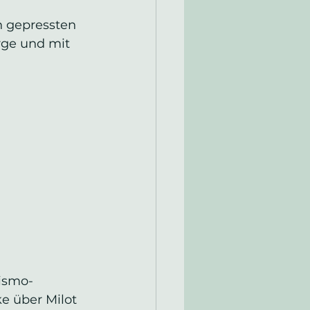
h gepressten 
rge und mit 
rismo-
e über Milot 