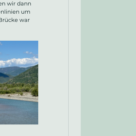
en wir dann 
enlinien um 
 Brücke war 