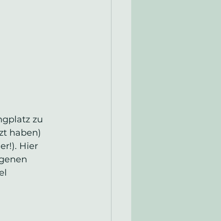
gplatz zu 
zt haben) 
r!). Hier 
igenen 
el 