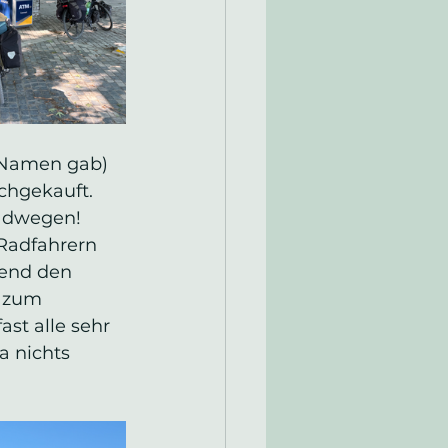
 Namen gab) 
hgekauft. 
adwegen! 
 Radfahrern 
rend den 
 zum 
st alle sehr 
a nichts 