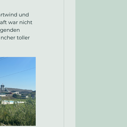
rtwind und 
t war nicht 
egenden 
cher toller 