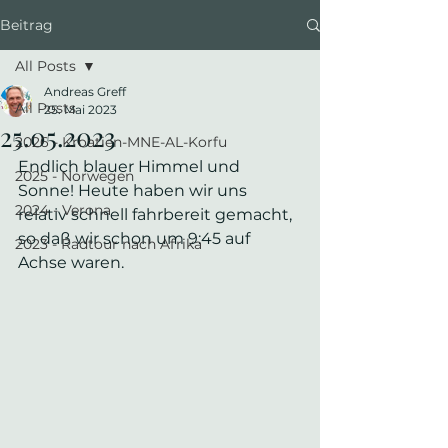
Beitrag
All Posts
Andreas Greff
All Posts
25. Mai 2023
25.05.2023
2026 - Kroatien-MNE-AL-Korfu
Endlich blauer Himmel und 
2025 - Norwegen
Sonne! Heute haben wir uns 
2024 - Verona
relativ schnell fahrbereit gemacht, 
so daß wir schon um 9:45 auf 
2023 - Radtour nach Afrika
Achse waren. 