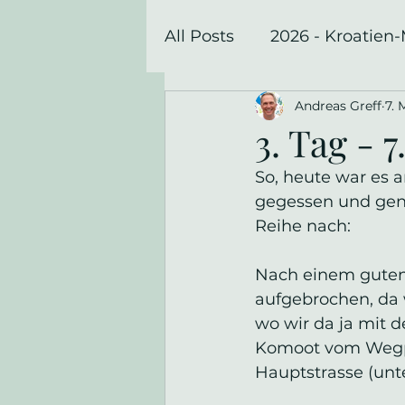
All Posts
2026 - Kroatien
Andreas Greff
7. 
2023 - Radtour nach Afri
3. Tag - 
So, heute war es a
gegessen und genie
Reihe nach:
Nach einem guten 
aufgebrochen, da w
wo wir da ja mit 
Komoot vom Wegpun
Hauptstrasse (unte