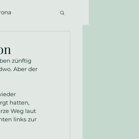
rona
ion
ben zünftig 
dwo. Aber der 
ieder 
rgt hatten, 
rze Weg laut 
en links zur 