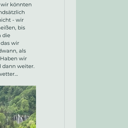
 wir könnten 
dsätzlich 
cht - wir 
ißen, bis 
 die 
 das wir 
wann, als 
 Haben wir 
 dann weiter. 
tter...