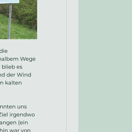
die 
 halbem Wege 
blieb es 
nd der Wind 
m kalten 
onnten uns 
iel irgendwo 
angen (ein 
hin war von 