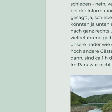
schieben - nein, 
bei der Informati
gesagt: ja, schieb
könnten ja unten 
nach ganz rechts u
vielbefahrene gelb
unsere Räder wie 
noch andere Gäste 
dann, sind ca 1 h
Im Park war nicht