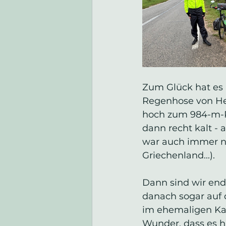
Zum Glück hat es ü
Regenhose von Hei
hoch zum 984-m-Pa
dann recht kalt -
war auch immer no
Griechenland...).
Dann sind wir end
danach sogar auf 
im ehemaligen Ka
Wunder, dass es h