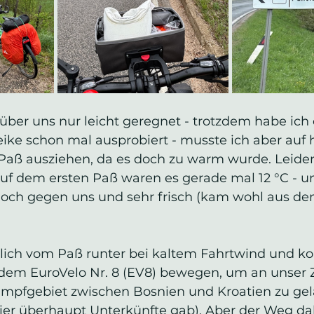
ber uns nur leicht geregnet - trotzdem habe ich 
ke schon mal ausprobiert - musste ich aber auf
ß ausziehen, da es doch zu warm wurde. Leider 
 auf dem ersten Paß waren es gerade mal 12 °C - u
ch gegen uns und sehr frisch (kam wohl aus de
lich vom Paß runter bei kaltem Fahrtwind und k
dem EuroVelo Nr. 8 (EV8) bewegen, um an unser Z
mpfgebiet zwischen Bosnien und Kroatien zu gel
ier überhaupt Unterkünfte gab). Aber der Weg da