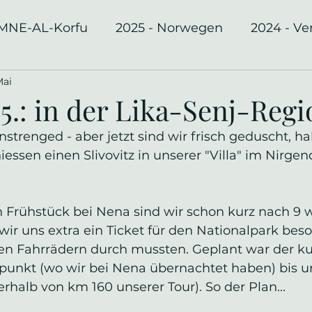
-MNE-AL-Korfu
2025 - Norwegen
2024 - Ve
Mai
ka
7.5.: in der Lika-Senj-Reg
nstrenged - aber jetzt sind wir frisch geduscht, ha
ssen einen Slivovitz in unserer "Villa" im Nirgen
Frühstück bei Nena sind wir schon kurz nach 9 w
ir uns extra ein Ticket für den Nationalpark beso
den Fahrrädern durch mussten. Geplant war der ku
kt (wo wir bei Nena übernachtet haben) bis unt
rhalb von km 160 unserer Tour). So der Plan...